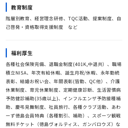
教育制度
階層別教育、経営理念研修、TQC活動、提案制度、自
己啓発・資格取得支援制度 など
福利厚生
各種社会保険完備、退職金制度(401K,中退共）、職場
積立NISA、年次有給休暇、誕生月祝/休暇、永年勤続
表彰、結婚お祝い会、年間表彰(皆勤、QC他）、介護
休業制度、育児休業制度、定期健康診断、生活習慣病
予防健診補助(35歳以上)、インフルエンザ予防接種補
助、慶弔見舞制度、社員旅行、各種クラブ活動、あわ
ーず徳島会員特典（各種割引、補助）、スポーツ観戦
無料チケット（徳島ヴォルティス、ガンバロウズ）な