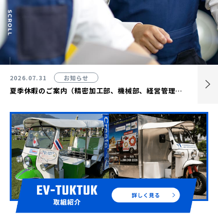
2026.07.31
2026.07.07
2026.07.01
お知らせ
お知らせ
お知らせ
夏季休暇のご案内（精密加工部、機械部、経営管理部）
【イベントのご案内】7月18日(土)・19日(日)「HRWC2026」開催！
令和7年度 第59回安全運転コンクール 会長賞を受賞しました